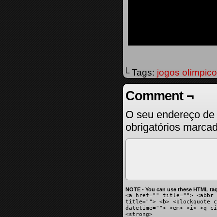
└ Tags:
jogos olímpic
Comment ¬
O seu endereço de 
obrigatórios marc
NOTE - You can use these HTML tag
<a href="" title=""> <abbr 
title=""> <b> <blockquote c
datetime=""> <em> <i> <q ci
<strong>