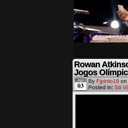
Rowan Atkinso
Jogos Olímpic
By
Fjpinto18
o
Ago
03
Posted In:
Só Vi