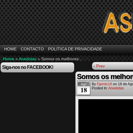
HOME
CONTACTO
POLÍTICA DE PRIVACIDADE
Home
»
Anedotas
»
Somos os melhores…
‹ Prev
Siga-nos no FACEBOOK!
Somos os melho
By
Fjpinto18
on
18 de Ag
Ago
18
Posted In:
Anedotas