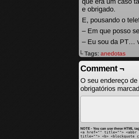
que era um caso tão
e obrigado.
E, pousando o tele
– Em que posso ser
– Eu sou da PT… v
└ Tags:
anedotas
Comment ¬
O seu endereço de 
obrigatórios marc
NOTE - You can use these HTML tag
<a href="" title=""> <abbr 
title=""> <b> <blockquote c