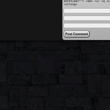
datetime=""> <em> <i> <q ci
<strong>