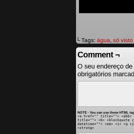
└ Tags:
água
,
só visto
Comment ¬
O seu endereço de 
obrigatórios marc
NOTE - You can use these HTML tag
<a href="" title=""> <abbr 
title=""> <b> <blockquote c
datetime=""> <em> <i> <q ci
<strong>