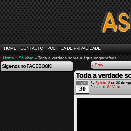
HOME
CONTACTO
POLÍTICA DE PRIVACIDADE
Home
»
Só visto
»
Toda a verdade sobre a água engarrafada
‹ Prev
Siga-nos no FACEBOOK!
Toda a verdade so
By
Fjpinto18
on
30 de Ag
Ago
30
Posted In:
Só Visto