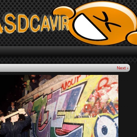
Next ›