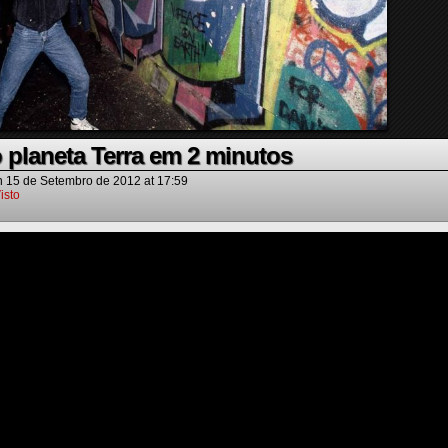
o planeta Terra em 2 minutos
n
15 de Setembro de 2012
at
17:59
isto