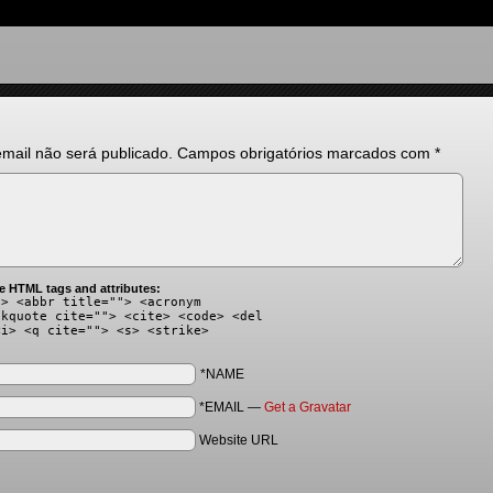
mail não será publicado.
Campos obrigatórios marcados com
*
e HTML tags and attributes:
"> <abbr title=""> <acronym
ckquote cite=""> <cite> <code> <del
<i> <q cite=""> <s> <strike>
*NAME
*EMAIL
—
Get a Gravatar
Website URL