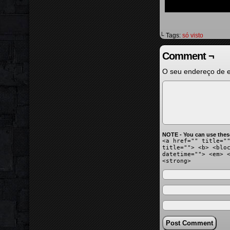
└ Tags:
só visto
Comment ¬
O seu endereço de e
NOTE - You can use thes
<a href="" title="
title=""> <b> <blo
datetime=""> <em> 
<strong>