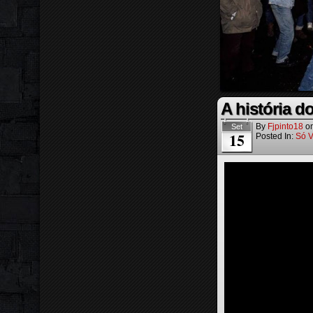
A história d
By
Fjpinto18
o
Set
15
Posted In:
Só V