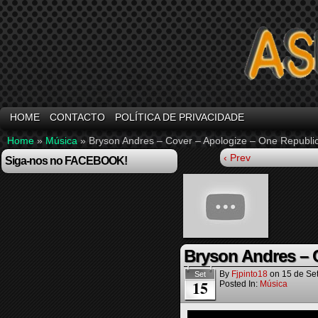
HOME
CONTACTO
POLÍTICA DE PRIVACIDADE
Home
»
Música
»
Bryson Andres – Cover – Apologize – One Republi
‹ Prev
Siga-nos no FACEBOOK!
Bryson Andres – 
By
Fjpinto18
on
15 de Se
Set
15
Posted In:
Música