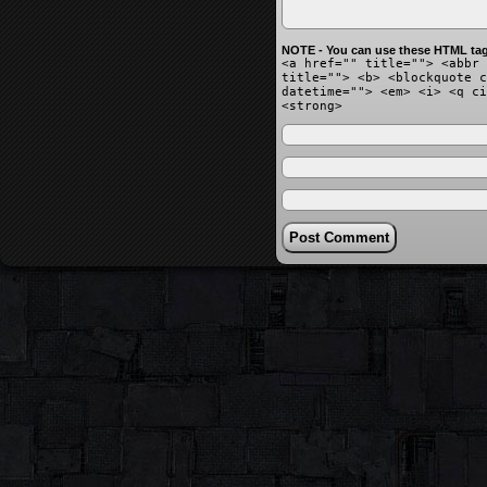
NOTE - You can use these HTML tag
<a href="" title=""> <abbr 
title=""> <b> <blockquote c
datetime=""> <em> <i> <q ci
<strong>