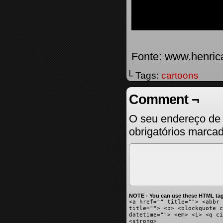
Fonte: www.henrica
└ Tags:
cartoons
Comment ¬
O seu endereço de 
obrigatórios marc
NOTE - You can use these HTML tag
<a href="" title=""> <abbr 
title=""> <b> <blockquote c
datetime=""> <em> <i> <q ci
<strong>