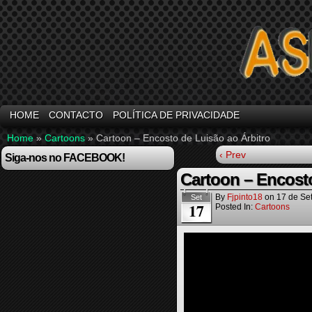
HOME
CONTACTO
POLÍTICA DE PRIVACIDADE
Home
»
Cartoons
»
Cartoon – Encosto de Luisão ao Árbitro
‹ Prev
Siga-nos no FACEBOOK!
Cartoon – Encosto
By
Fjpinto18
on
17 de Se
Set
17
Posted In:
Cartoons