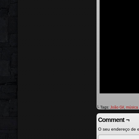
└ Tags:
João Gil
,
música
Comment ¬
O seu endereço de e