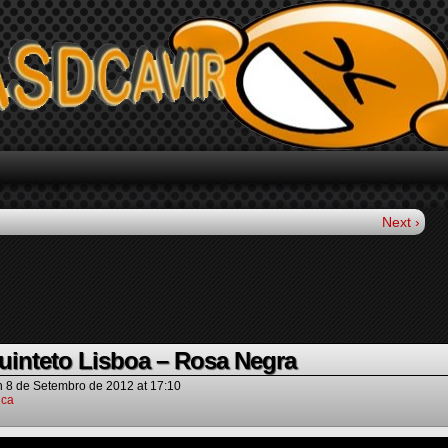
Next ›
uinteto Lisboa – Rosa Negra
n
8 de Setembro de 2012
at
17:10
ica