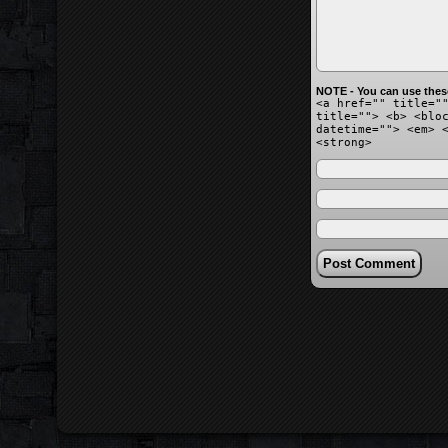
NOTE - You can use thes
<a href="" title="
title=""> <b> <blo
datetime=""> <em> 
<strong>