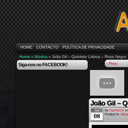
HOME
CONTACTO
POLÍTICA DE PRIVACIDADE
Home
»
Música
»
João Gil – Quinteto Lisboa – Rosa Negra
‹ Prev
Siga-nos no FACEBOOK!
João Gil – Q
By
Fjpinto18
o
Set
08
Posted In:
Mús