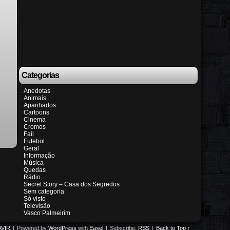
Categorias
Anedotas
Animais
Apanhados
Cartoons
Cinema
Cromos
Fail
Futebol
Geral
Informação
Música
Quedas
Rádio
Secret Story – Casa dos Segredos
Sem categoria
Só visto
Televisão
Vasco Palmeirim
VIR
|
Powered by
WordPress
with
Easel
|
Subscribe:
RSS
|
Back to Top ↑