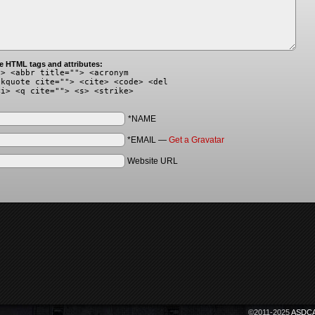
e HTML tags and attributes:
"> <abbr title=""> <acronym
ckquote cite=""> <cite> <code> <del
<i> <q cite=""> <s> <strike>
*NAME
*EMAIL
—
Get a Gravatar
Website URL
©2011-2025
ASDCA