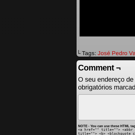
└ Tags:
José Pedro V
Comment ¬
O seu endereço de 
obrigatórios marc
NOTE - You can use these HTML tag
<a href="" title=""> <abbr 
title=""> <b> <blockquote c