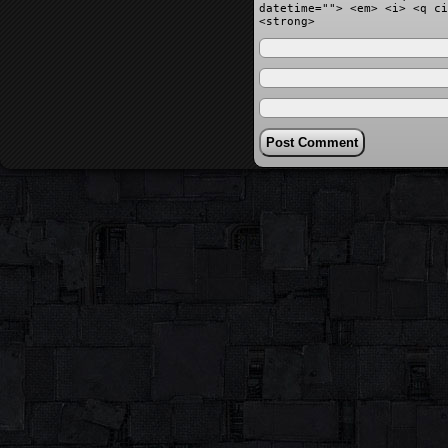
datetime=""> <em> <i> <q ci
<strong>