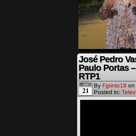
José Pedro Va
Paulo Portas –
RTP1
By
Fjpinto18
o
Set
21
Posted In:
Telev