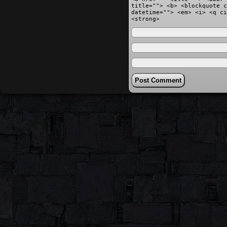
title=""> <b> <blockquote c
datetime=""> <em> <i> <q ci
<strong>