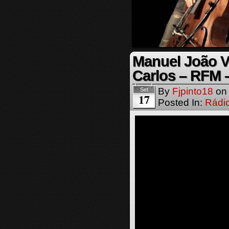
Manuel João V
Carlos – RFM 
By
Fjpinto18
o
Set
17
Posted In:
Rádi