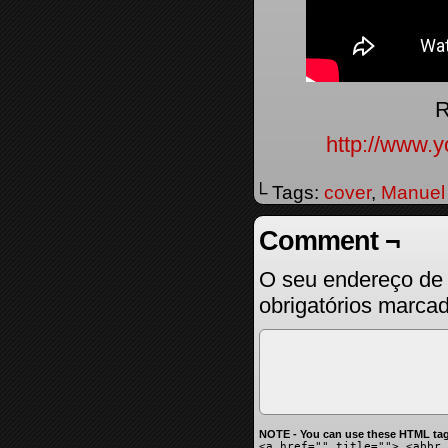
R
http://www
└ Tags:
cover
,
Manuel 
Comment ¬
O seu endereço de 
obrigatórios marc
NOTE - You can use these HTML tag
<a href="" title=""> <abbr 