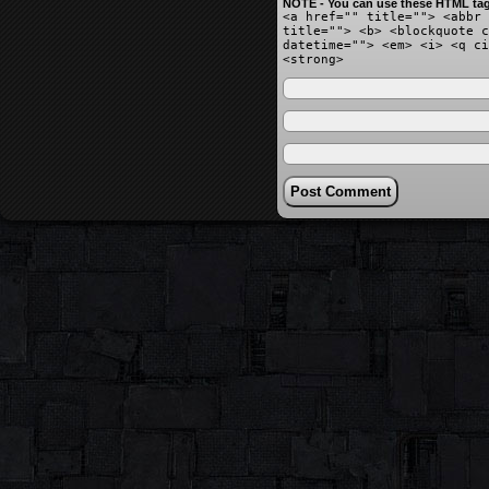
NOTE - You can use these HTML tag
<a href="" title=""> <abbr 
title=""> <b> <blockquote c
datetime=""> <em> <i> <q ci
<strong>