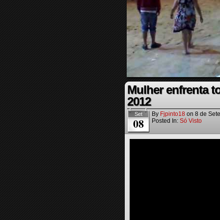
Mulher enfrenta t
2012
By
Fjpinto18
on
8 de Set
Set
08
Posted In:
Só Visto