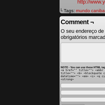
http://www
└ Tags:
mundo caniba
Comment ¬
O seu endereço de 
obrigatórios marc
NOTE - You can use these HTML tag
<a href="" title=""> <abbr 
title=""> <b> <blockquote c
datetime=""> <em> <i> <q ci
<strong>