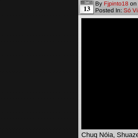
By
Fjpinto18
o
Set
13
Posted In:
Só Vi
Chuq Nóia, Shuaze