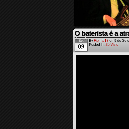
O baterista é a a
By
Fjpinto18
on
9 de Set
Set
09
Posted In:
Só Visto