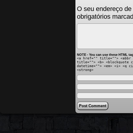
O seu endereço de 
obrigatórios marc
NOTE - You can use these HTML tag
<a href="" title=""> <abbr 
title=""> <b> <blockquote c
datetime=""> <em> <i> <q ci
<strong>