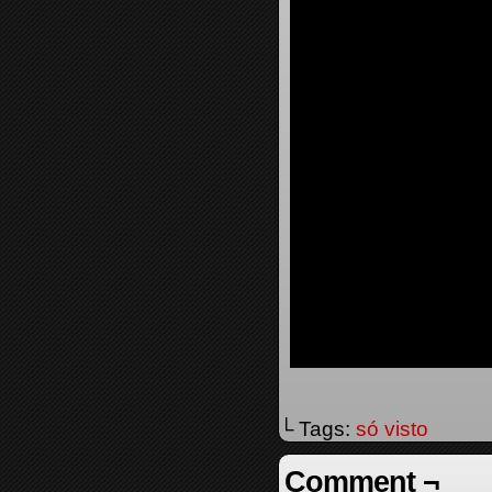
└ Tags:
só visto
Comment ¬