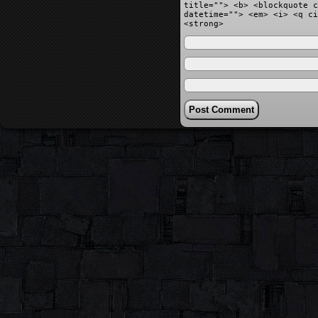
title=""> <b> <blockquote c
datetime=""> <em> <i> <q ci
<strong>