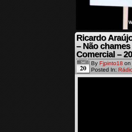
Ricardo Araújo
– Não chames 
Comercial – 2
By
Fjpinto18
o
Set
20
Posted In:
Rádi