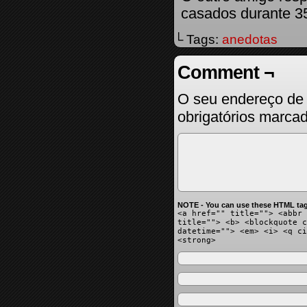
casados durante 3
└ Tags:
anedotas
Comment ¬
O seu endereço de 
obrigatórios marc
NOTE - You can use these HTML tag
<a href="" title=""> <abbr 
title=""> <b> <blockquote c
datetime=""> <em> <i> <q ci
<strong>