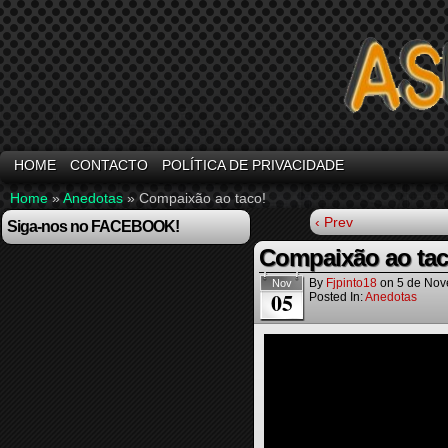
HOME
CONTACTO
POLÍTICA DE PRIVACIDADE
Home
»
Anedotas
»
Compaixão ao taco!
‹ Prev
Siga-nos no FACEBOOK!
Compaixão ao tac
By
Fjpinto18
on
5 de Nov
Nov
05
Posted In:
Anedotas