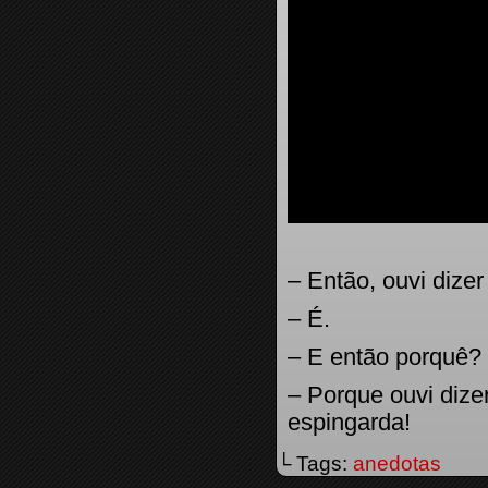
– Então, ouvi dize
– É.
– E então porquê?
– Porque ouvi diz
espingarda!
└ Tags:
anedotas