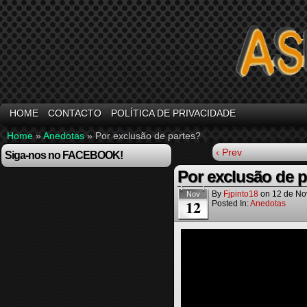
HOME
CONTACTO
POLÍTICA DE PRIVACIDADE
Home
»
Anedotas
»
Por exclusão de partes?
‹ Prev
Siga-nos no FACEBOOK!
Por exclusão de p
By
Fjpinto18
on
12 de No
Nov
12
Posted In:
Anedotas