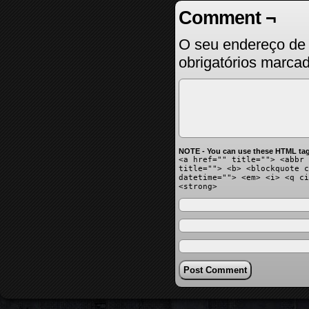
Comment ¬
O seu endereço de 
obrigatórios marc
NOTE - You can use these HTML tag
<a href="" title=""> <abbr 
title=""> <b> <blockquote c
datetime=""> <em> <i> <q ci
<strong>