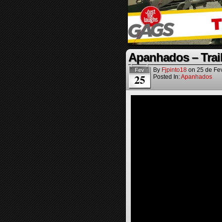
Apanhados – Trail
By
Fjpinto18
on
25 de Fe
Fev
25
Posted In:
Apanhados