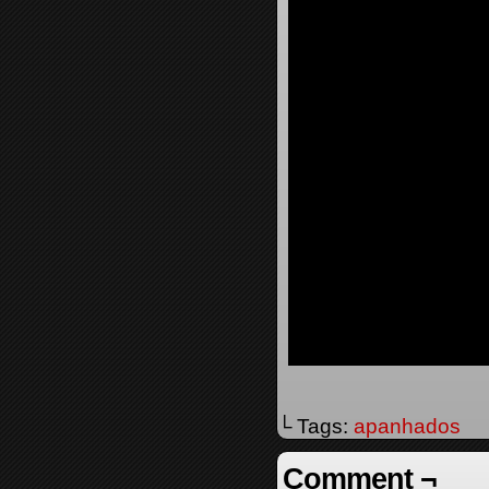
└ Tags:
apanhados
Comment ¬