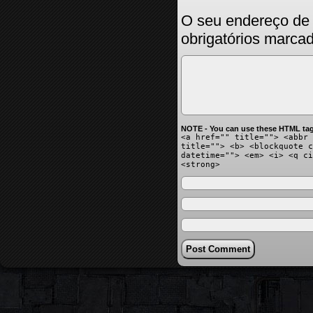
O seu endereço de 
obrigatórios marc
NOTE - You can use these HTML tag
<a href="" title=""> <abbr 
title=""> <b> <blockquote c
datetime=""> <em> <i> <q ci
<strong>