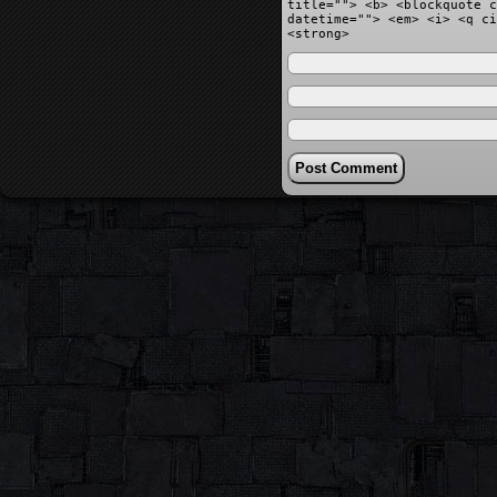
title=""> <b> <blockquote c
datetime=""> <em> <i> <q ci
<strong>