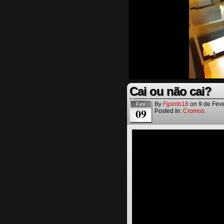
Cai ou não cai?
By
Fjpinto18
on
9 de Fev
Fev
09
Posted In:
Cromos