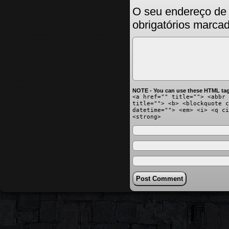
O seu endereço de 
obrigatórios marc
NOTE - You can use these HTML tag
<a href="" title=""> <abbr 
title=""> <b> <blockquote c
datetime=""> <em> <i> <q ci
<strong>