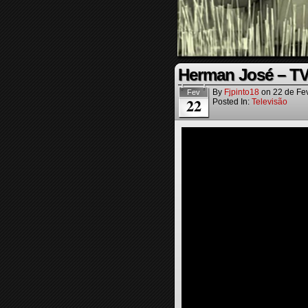
Herman José – T
By
Fjpinto18
on
22 de Fe
Fev
22
Posted In:
Televisão