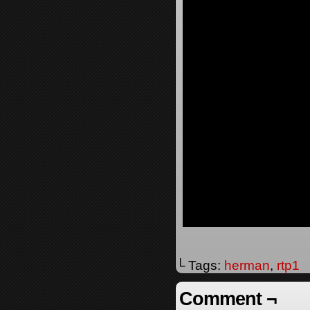
└ Tags:
herman
,
rtp1
Comment ¬