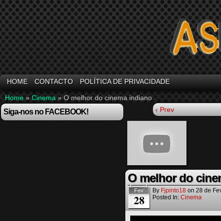
HOME
CONTACTO
POLÍTICA DE PRIVACIDADE
Home
»
Cinema
»
O melhor do cinema indiano
‹ Prev
Siga-nos no FACEBOOK!
O melhor do cine
By
Fjpinto18
on
28 de Fe
Fev
28
Posted In:
Cinema