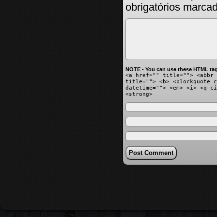
obrigatórios marc
NOTE - You can use these HTML tag
<a href="" title=""> <abbr 
title=""> <b> <blockquote c
datetime=""> <em> <i> <q ci
<strong>