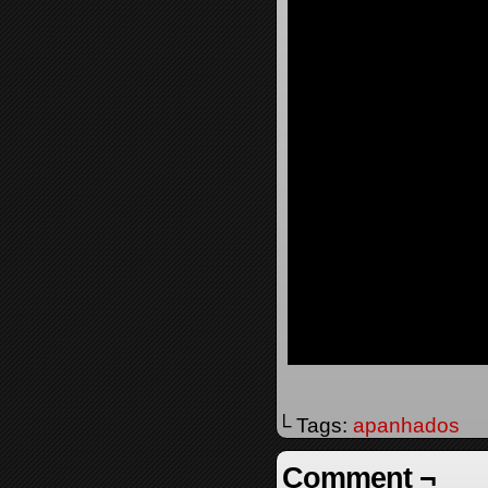
└ Tags:
apanhados
Comment ¬