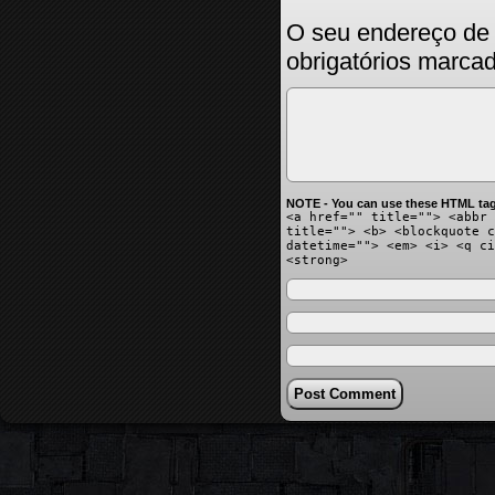
O seu endereço de 
obrigatórios marc
NOTE - You can use these HTML tag
<a href="" title=""> <abbr 
title=""> <b> <blockquote c
datetime=""> <em> <i> <q ci
<strong>