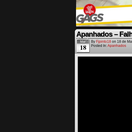
Apanhados – Falh
By
Fjpinto18
on
18 de Ma
Mar
18
Posted In:
Apanhados