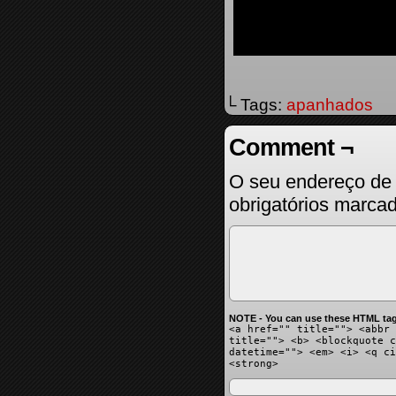
└ Tags:
apanhados
Comment ¬
O seu endereço de 
obrigatórios marc
NOTE - You can use these HTML tag
<a href="" title=""> <abbr 
title=""> <b> <blockquote c
datetime=""> <em> <i> <q ci
<strong>