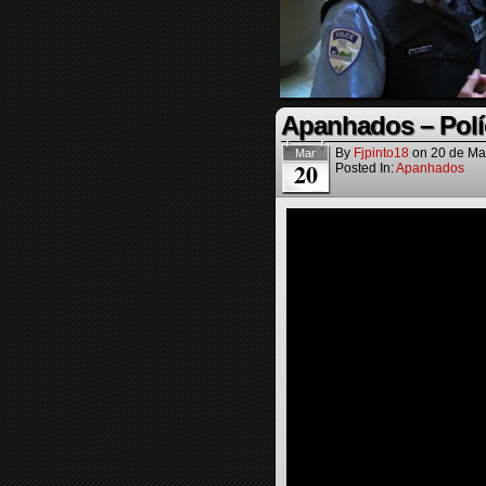
Apanhados – Políc
By
Fjpinto18
on
20 de Ma
Mar
20
Posted In:
Apanhados