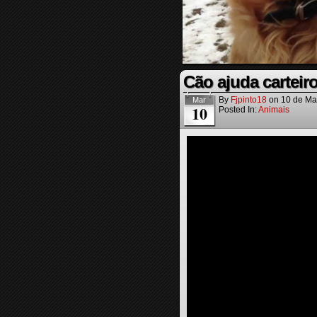
Cão ajuda carteir
By
Fjpinto18
on
10 de Ma
Mar
10
Posted In:
Animais