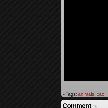
└ Tags:
animais
,
cão
Comment ¬