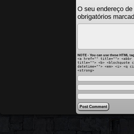
O seu endereço de 
obrigatórios marc
NOTE - You can use these HTML tag
<a href="" title=""> <abbr 
title=""> <b> <blockquote c
datetime=""> <em> <i> <q ci
<strong>