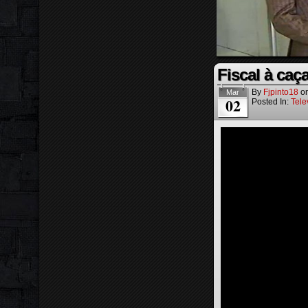
Fiscal à caç
By
Fjpinto18
o
Mar
02
Posted In:
Tele