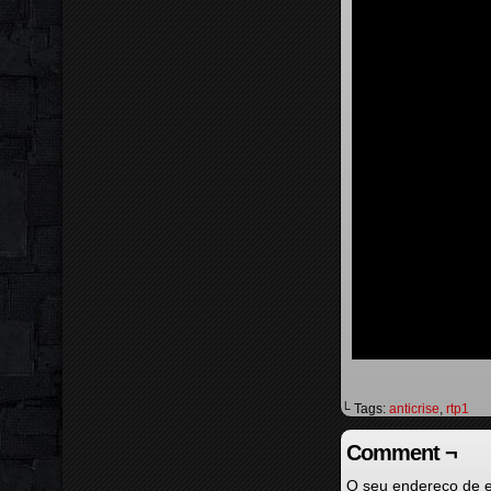
└ Tags:
anticrise
,
rtp1
Comment ¬
O seu endereço de e