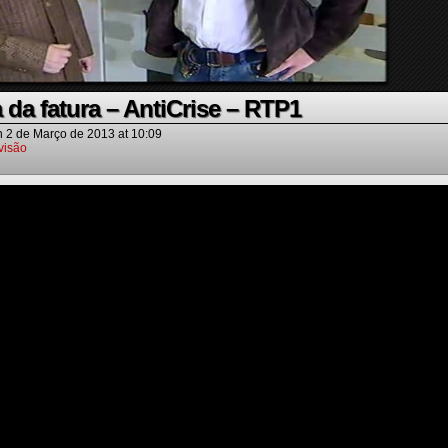
a da fatura – AntiCrise – RTP1
n
2 de Março de 2013
at
10:09
visão