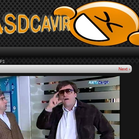
TP1
Next ›