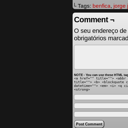
└ Tags:
benfica
,
jorge
Comment ¬
O seu endereço de 
obrigatórios marc
NOTE - You can use these HTML tag
<a href="" title=""> <abbr 
title=""> <b> <blockquote c
datetime=""> <em> <i> <q ci
<strong>