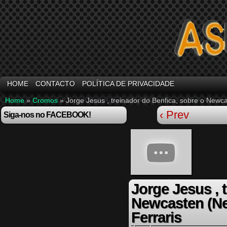
HOME
CONTACTO
POLÍTICA DE PRIVACIDADE
Home
»
Cromos
»
Jorge Jesus , treinador do Benfica, sobre o Newca
‹ Prev
Siga-nos no FACEBOOK!
Jorge Jesus , 
Newcasten (New
Ferraris