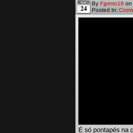
By
Fjpinto18
o
Mar
24
Posted In:
Crom
É só pontapés na 