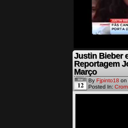
Justin Bieber 
Reportagem Jor
Março
By
Fjpinto18
o
Mar
12
Posted In:
Crom