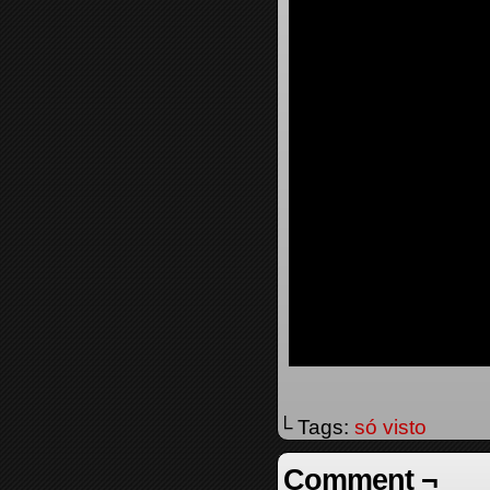
└ Tags:
só visto
Comment ¬