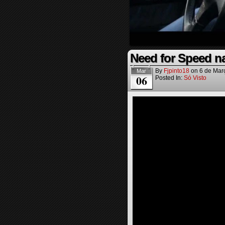
Need for Speed n
By
Fjpinto18
on
6 de Mar
Mar
06
Posted In:
Só Visto