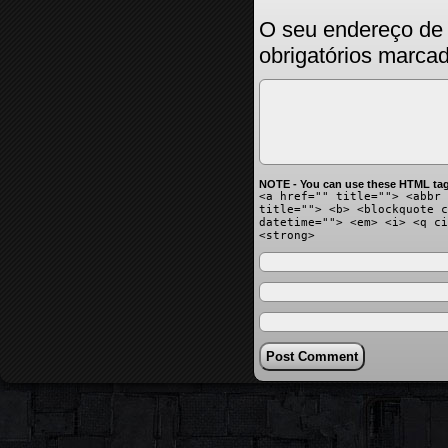
O seu endereço de 
obrigatórios marc
NOTE - You can use these HTML tag
<a href="" title=""> <abbr 
title=""> <b> <blockquote c
datetime=""> <em> <i> <q ci
<strong>