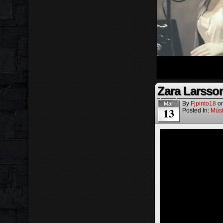
Zara Larsso
By
Fjpinto18
o
Mar
13
Posted In:
Mús