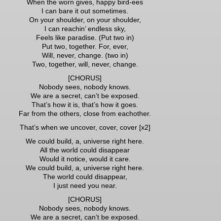
When the worn gives, happy bird-ees
I can bare it out sometimes.
On your shoulder, on your shoulder,
I can reachin’ endless sky,
Feels like paradise. (Put two in)
Put two, together. For, ever,
Will, never, change. (two in)
Two, together, will, never, change.
[CHORUS]
Nobody sees, nobody knows.
We are a secret, can’t be exposed.
That’s how it is, that’s how it goes.
Far from the others, close from eachother.
That’s when we uncover, cover, cover [x2]
We could build, a, universe right here.
All the world could disappear
Would it notice, would it care.
We could build, a, universe right here.
The world could disappear,
I just need you near.
[CHORUS]
Nobody sees, nobody knows.
We are a secret, can’t be exposed.