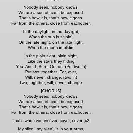
Nobody sees, nobody knows.
We are a secret, can’t be exposed.
That’s how it is, that’s how it goes.
Far from the others, close from eachother.
In the daylight, in the daylight,
When the sun is shinin’.
On the late night, on the late night,
When the moon in blidin’
In the plain sight, plain sight,
Like the stars they hiding
You. And. I. Burn. On, on. (Put two in)
Put two, together. For, ever,
Will, never, change. (two in)
Two, together, will, never, change.
[CHORUS]
Nobody sees, nobody knows.
We are a secret, can’t be exposed.
That’s how it is, that’s how it goes.
Far from the others, close from eachother.
That’s when we uncover, cover, cover [x2]
My silen’, my silen’, is in your arms,