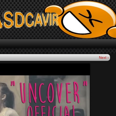
Next ›