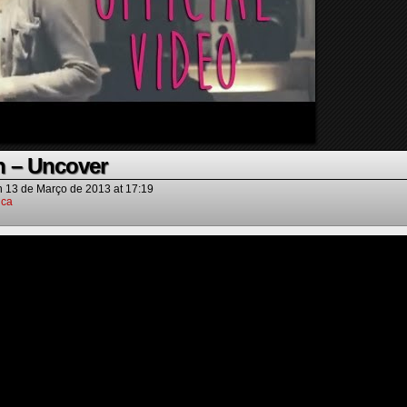
n – Uncover
n
13 de Março de 2013
at
17:19
ica