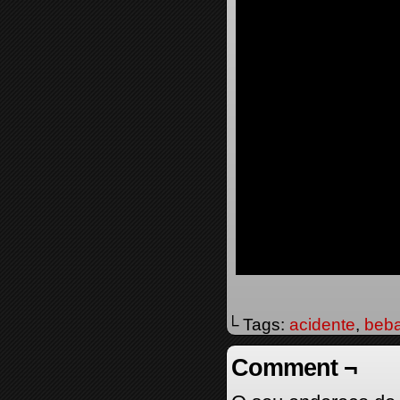
└ Tags:
acidente
,
beb
Comment ¬