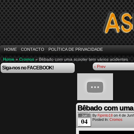
HOME
CONTACTO
POLÍTICA DE PRIVACIDADE
Home
»
Cromos
»
Bêbado com uma scooter tem vários acidentes
‹ Prev
Siga-nos no FACEBOOK!
Bêbado com uma s
By
Fjpinto18
on
4 de Jun
Jun
04
Posted In:
Cromos