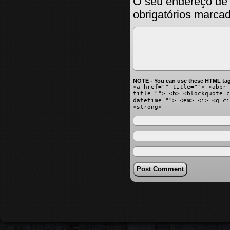
O seu endereço de 
obrigatórios marc
NOTE - You can use these HTML tag
<a href="" title=""> <abbr 
title=""> <b> <blockquote c
datetime=""> <em> <i> <q ci
<strong>