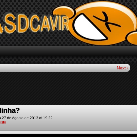
Next ›
dinha?
n
27 de Agosto de 2013
at
19:22
isto