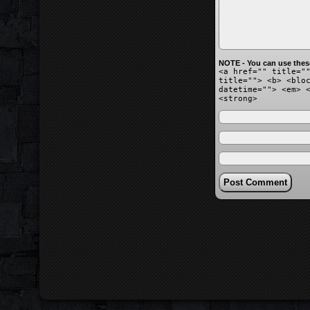
NOTE - You can use thes
<a href="" title="
title=""> <b> <blo
datetime=""> <em> 
<strong>