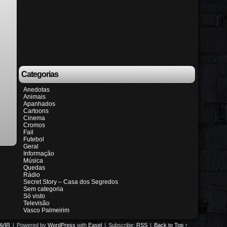
Categorias
Anedotas
Animais
Apanhados
Cartoons
Cinema
Cromos
Fail
Futebol
Geral
Informação
Música
Quedas
Rádio
Secret Story – Casa dos Segredos
Sem categoria
Só visto
Televisão
Vasco Palmeirim
VIR
|
Powered by
WordPress
with
Easel
|
Subscribe:
RSS
|
Back to Top ↑