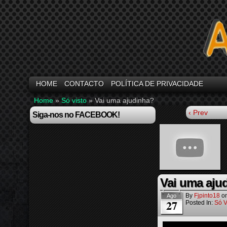
HOME
CONTACTO
POLÍTICA DE PRIVACIDADE
Home
»
Só visto
»
Vai uma ajudinha?
‹ Prev
Siga-nos no FACEBOOK!
Vai uma aju
By
Fjpinto18
o
Ago
27
Posted In:
Só V