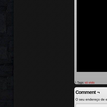
└ Tags:
só visto
Comment ¬
O seu endereço de e