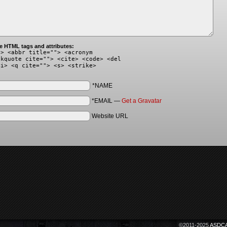
e HTML tags and attributes:
"> <abbr title=""> <acronym
ckquote cite=""> <cite> <code> <del
<i> <q cite=""> <s> <strike>
*NAME
*EMAIL
—
Get a Gravatar
Website URL
©2011-2025
ASDCA