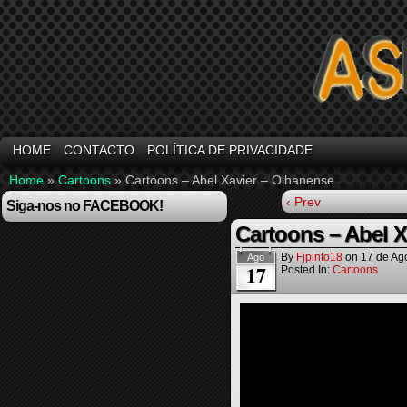
HOME
CONTACTO
POLÍTICA DE PRIVACIDADE
Home
»
Cartoons
»
Cartoons – Abel Xavier – Olhanense
‹ Prev
Siga-nos no FACEBOOK!
Cartoons – Abel X
By
Fjpinto18
on
17 de Ag
Ago
17
Posted In:
Cartoons