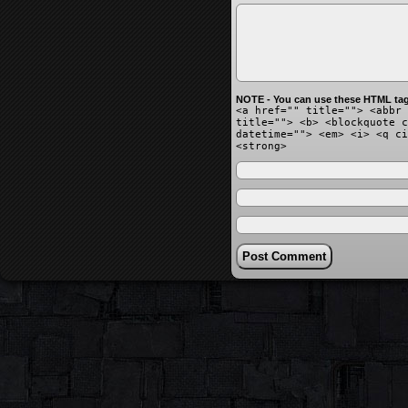
NOTE - You can use these HTML tag
<a href="" title=""> <abbr 
title=""> <b> <blockquote c
datetime=""> <em> <i> <q ci
<strong>