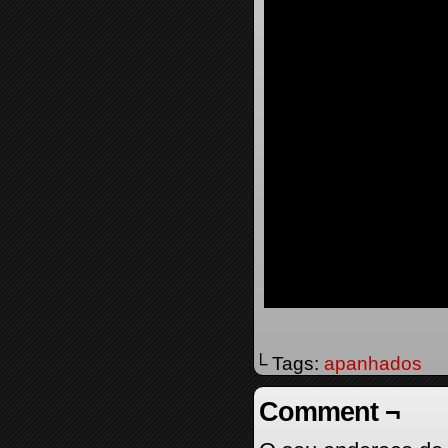
└ Tags:
apanhados
Comment ¬