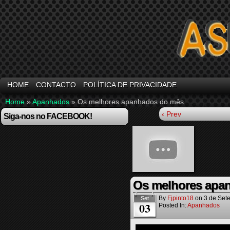
HOME
CONTACTO
POLÍTICA DE PRIVACIDADE
Home
»
Apanhados
»
Os melhores apanhados do mês
‹ Prev
Siga-nos no FACEBOOK!
Os melhores apa
By
Fjpinto18
on
3 de Set
Set
03
Posted In:
Apanhados