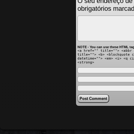
O seu endereço de 
obrigatórios marc
NOTE - You can use these HTML tag
<a href="" title=""> <abbr 
title=""> <b> <blockquote c
datetime=""> <em> <i> <q ci
<strong>