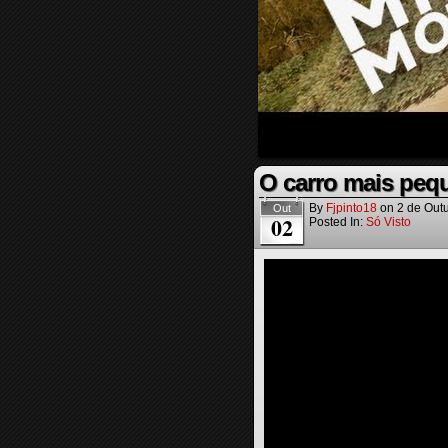
O carro mais pe
By
Fjpinto18
on
2 de Out
Out
02
Posted In:
Só Visto