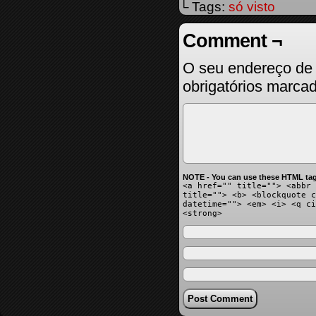
└ Tags:
só visto
Comment ¬
O seu endereço de 
obrigatórios marc
NOTE - You can use these HTML tag
<a href="" title=""> <abbr 
title=""> <b> <blockquote c
datetime=""> <em> <i> <q ci
<strong>