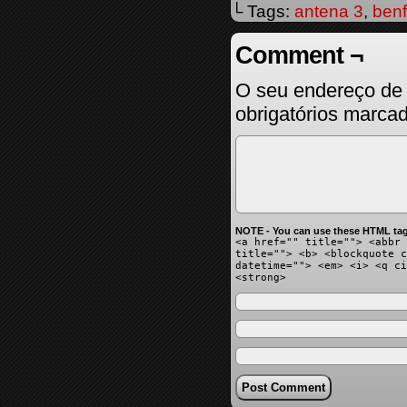
└ Tags:
antena 3
,
benf
Comment ¬
O seu endereço de 
obrigatórios marc
NOTE - You can use these HTML tag
<a href="" title=""> <abbr 
title=""> <b> <blockquote c
datetime=""> <em> <i> <q ci
<strong>