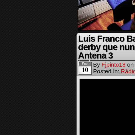
Luis Franco Ba
derby que nunc
Antena 3
By
Fjpinto18
o
Fev
10
Posted In:
Rádi