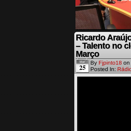
Ricardo Araújo
– Talento no c
Março
By
Fjpinto18
o
Mar
25
Posted In:
Rádi