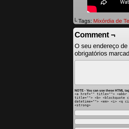
└ Tags:
Mixórdia de T
Comment ¬
O seu endereço de 
obrigatórios marc
NOTE - You can use these HTML tag
<a href="" title=""> <abbr 
title=""> <b> <blockquote c
datetime=""> <em> <i> <q ci
<strong>