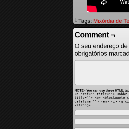
└ Tags:
Mixórdia de T
Comment ¬
O seu endereço de 
obrigatórios marc
NOTE - You can use these HTML tag
<a href="" title=""> <abbr 
title=""> <b> <blockquote c
datetime=""> <em> <i> <q ci
<strong>