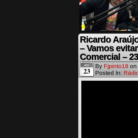
Ricardo Araújo
– Vamos evitar
Comercial – 23
By
Fjpinto18
o
Abr
23
Posted In:
Rádi