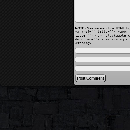
NOTE - You can use these HTML tag
<a href="" title=""> <abbr 
title=""> <b> <blockquote c
datetime=""> <em> <i> <q ci
<strong>