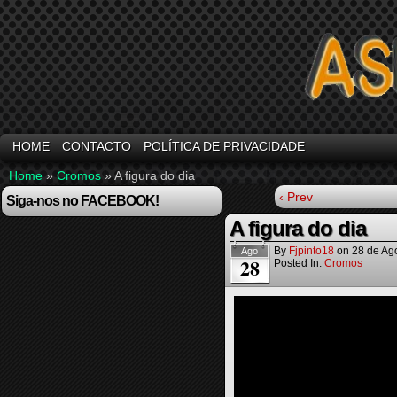
HOME
CONTACTO
POLÍTICA DE PRIVACIDADE
Home
»
Cromos
»
A figura do dia
‹ Prev
Siga-nos no FACEBOOK!
A figura do dia
By
Fjpinto18
on
28 de Ag
Ago
28
Posted In:
Cromos