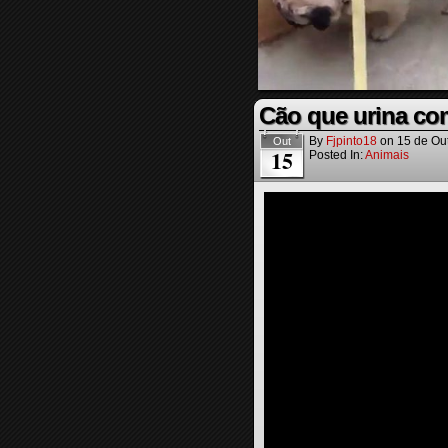
Cão que urina com
By
Fjpinto18
on
15 de Ou
Out
15
Posted In:
Animais