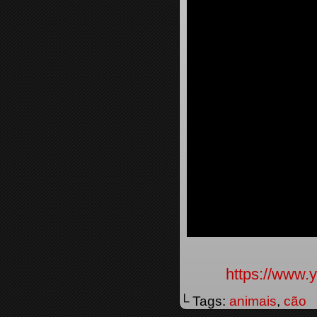
https://www
└ Tags:
animais
,
cão