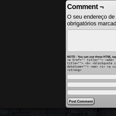
Comment ¬
O seu endereço de 
obrigatórios marc
NOTE - You can use these HTML tag
<a href="" title=""> <abbr 
title=""> <b> <blockquote c
datetime=""> <em> <i> <q ci
<strong>