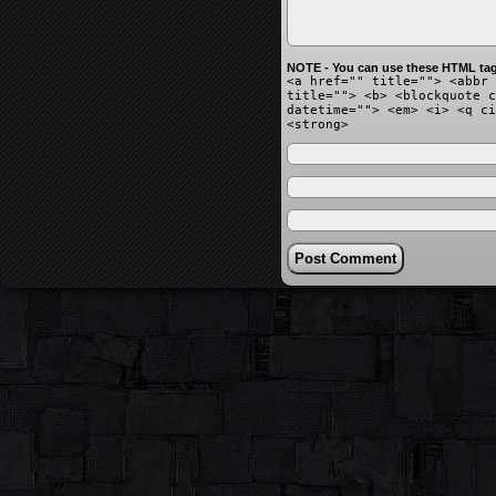
NOTE - You can use these HTML tag
<a href="" title=""> <abbr 
title=""> <b> <blockquote c
datetime=""> <em> <i> <q ci
<strong>