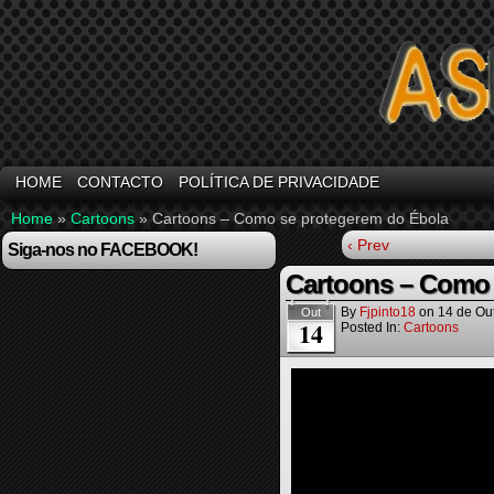
HOME
CONTACTO
POLÍTICA DE PRIVACIDADE
Home
»
Cartoons
»
Cartoons – Como se protegerem do Ébola
‹ Prev
Siga-nos no FACEBOOK!
Cartoons – Como 
By
Fjpinto18
on
14 de Ou
Out
14
Posted In:
Cartoons