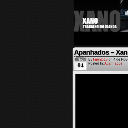
Apanhados – Xan
By
Fjpinto18
on
4 de Nov
Nov
04
Posted In:
Apanhados