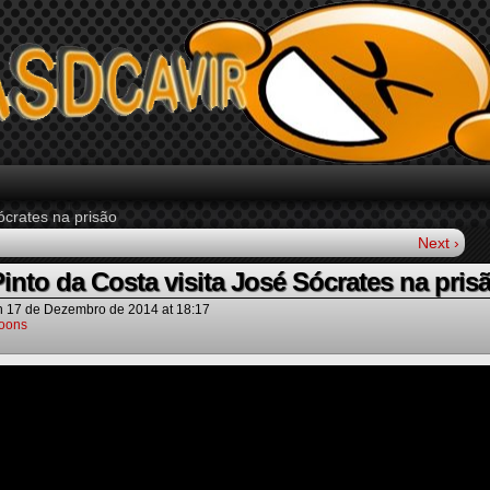
ócrates na prisão
Next ›
into da Costa visita José Sócrates na pris
n
17 de Dezembro de 2014
at
18:17
oons