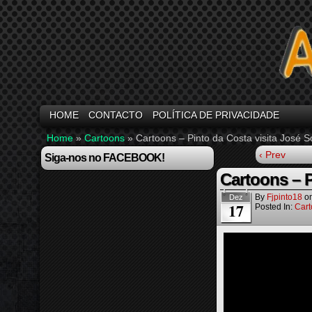
HOME
CONTACTO
POLÍTICA DE PRIVACIDADE
Home
»
Cartoons
»
Cartoons – Pinto da Costa visita José S
‹ Prev
Siga-nos no FACEBOOK!
Cartoons – P
By
Fjpinto18
o
Dez
17
Posted In:
Cart