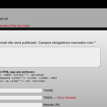
po.pt
ócrates
,
Pinto da Costa
mail não será publicado.
Campos obrigatórios marcados com
*
e HTML tags and attributes:
"> <abbr title=""> <acronym
ckquote cite=""> <cite> <code> <del
<i> <q cite=""> <s> <strike>
*NAME
*EMAIL
—
Get a Gravatar
Website URL