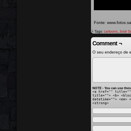
Fonte: www.fotos.sa
└ Tags:
cartoons
,
José S
Comment ¬
O seu endereço de e
NOTE - You can use thes
<a href="" title="
title=""> <b> <blo
datetime=""> <em> 
<strong>