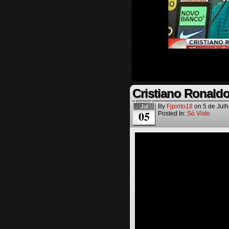
Cristiano Ronaldo
By
Fjpinto18
on
5 de Jul
Jul
05
Posted In:
Só Visto