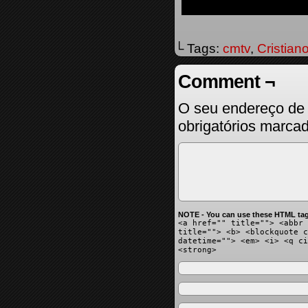
└ Tags:
cmtv
,
Cristian
Comment ¬
O seu endereço de 
obrigatórios marc
NOTE - You can use these HTML tag
<a href="" title=""> <abbr 
title=""> <b> <blockquote c
datetime=""> <em> <i> <q ci
<strong>