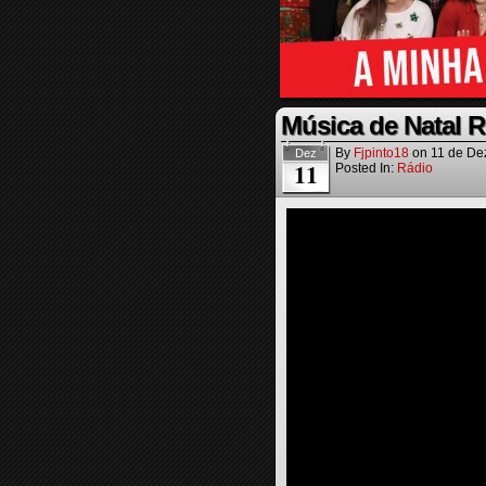
Música de Natal R
By
Fjpinto18
on
11 de De
Dez
11
Posted In:
Rádio