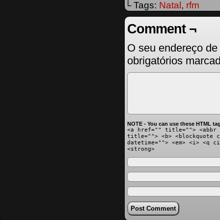
└ Tags:
Natal
,
rfm
Comment ¬
O seu endereço de 
obrigatórios marc
NOTE - You can use these HTML tag
<a href="" title=""> <abbr 
title=""> <b> <blockquote c
datetime=""> <em> <i> <q ci
<strong>