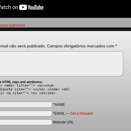
vasco palmeirim
mail não será publicado.
Campos obrigatórios marcados com
*
e HTML tags and attributes:
"> <abbr title=""> <acronym
ckquote cite=""> <cite> <code> <del
<i> <q cite=""> <s> <strike>
*NAME
*EMAIL
—
Get a Gravatar
Website URL