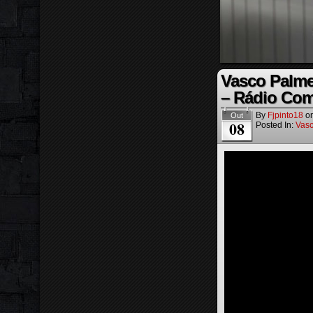
Vasco Palme
– Rádio Com
By
Fjpinto18
o
Out
08
Posted In:
Vasc