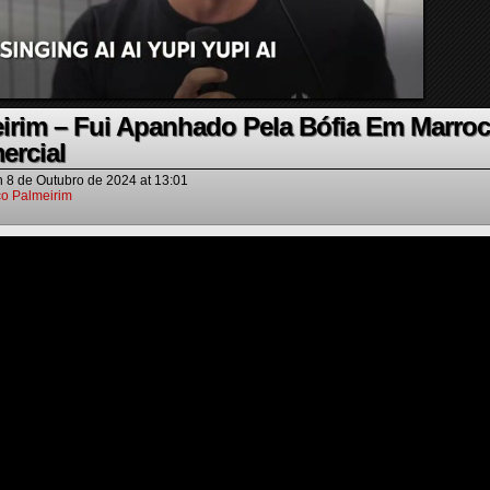
irim – Fui Apanhado Pela Bófia Em Marro
ercial
n
8 de Outubro de 2024
at
13:01
o Palmeirim