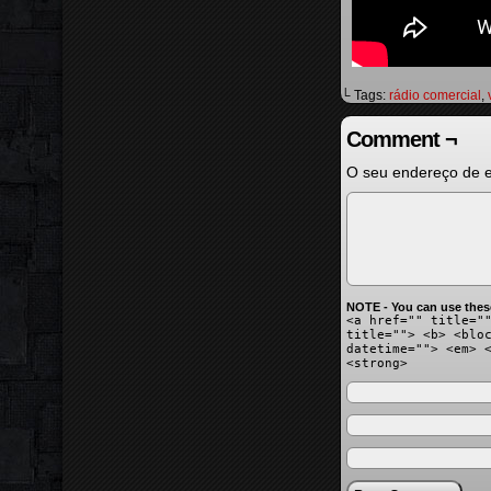
└ Tags:
rádio comercial
,
Comment ¬
O seu endereço de e
NOTE - You can use thes
<a href="" title="
title=""> <b> <blo
datetime=""> <em> 
<strong>