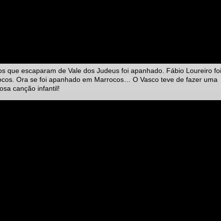
os que escaparam de Vale dos Judeus foi apanhado. Fábio Loureiro fo
cos. Ora se foi apanhado em Marrocos… O Vasco teve de fazer uma
sa canção infantil!