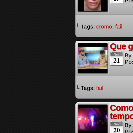
Pos
└ Tags:
cromo
,
fail
Que g
By
Nov
21
Pos
└ Tags:
fail
Como 
temp
By
Nov
20
Pos