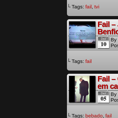
└ Tags:
fail
,
tvi
Fail –
Benfic
By
Dez
10
Pos
└ Tags:
fail
Fail 
em ca
By
Dez
05
Pos
└ Tags:
bebado
,
fail