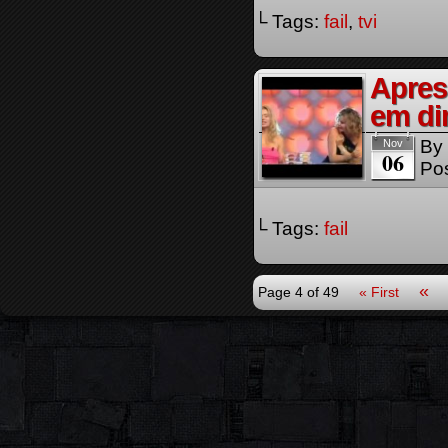
└ Tags:
fail
,
tvi
Apres
em dir
By
Nov
06
Pos
└ Tags:
fail
«
Page 4 of 49
« First