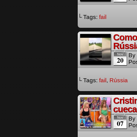
└ Tags:
fail
Como 
Rússi
By
Nov
20
Pos
└ Tags:
fail
,
Rússia
Cristi
cueca
By
Nov
07
Pos