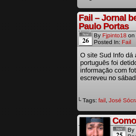
Fail – Jornal 
Paulo Portas
By
Fjpinto18
o
Nov
26
Posted In:
Fail
O site Sud Info dá 
português foi detid
informação com fot
escreveu no sába
└ Tags:
fail
,
José Sócr
Como 
By
Nov
25