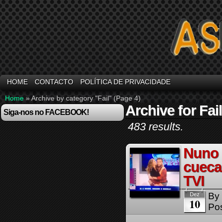
HOME
CONTACTO
POLÍTICA DE PRIVACIDADE
Home
»
Archive by category "Fail"
(Page 4)
Archive for Fail
Siga-nos no FACEBOOK!
483 results.
Nuno 
cueca
TVI
By
Dez
10
Pos