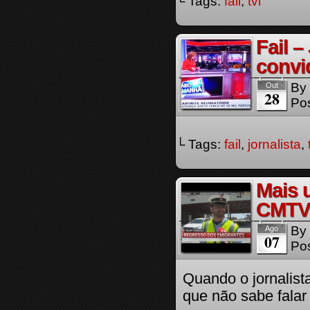
└ Tags:
fail
,
tvi
Fail –
convi
By
Out
28
Pos
└ Tags:
fail
,
jornalista
,
Mais 
CMTV
By
Ago
07
Pos
Quando o jornalista
que não sabe falar