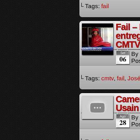
└ Tags:
fail
Fail –
entreg
CMTV
By
Set
06
Pos
└ Tags:
cmtv
,
fail
,
José
Camer
Usain
By
Ago
28
Pos