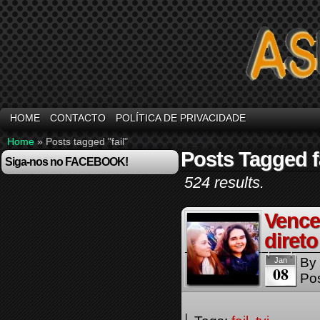
HOME
CONTACTO
POLÍTICA DE PRIVACIDADE
Home
»
Posts tagged "fail"
Posts Tagged f
Siga-nos no FACEBOOK!
524 results.
Vence
direto
By
Jan
08
Pos