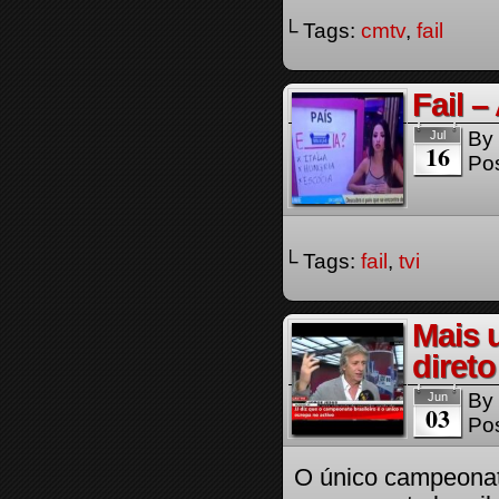
└ Tags:
cmtv
,
fail
Fail –
By
Jul
16
Pos
└ Tags:
fail
,
tvi
Mais 
direto
By
Jun
03
Pos
O único campeonat