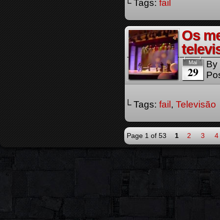
└ Tags:
fail
Os me
telev
By
Mai
29
Pos
└ Tags:
fail
,
Televisão
Page 1 of 53
1
2
3
4