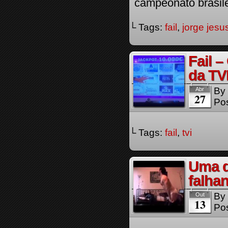
campeonato brasile
└ Tags:
fail
,
jorge jesu
Fail 
da TV
By
Abr
27
Pos
└ Tags:
fail
,
tvi
Uma d
falha
By
Out
13
Pos