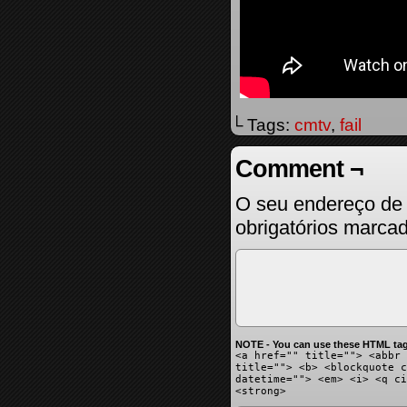
└ Tags:
cmtv
,
fail
Comment ¬
O seu endereço de 
obrigatórios marc
NOTE - You can use these HTML tag
<a href="" title=""> <abbr 
title=""> <b> <blockquote c
datetime=""> <em> <i> <q ci
<strong>