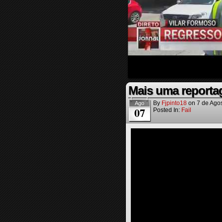
Mais uma reporta
By
Fjpinto18
on
7 de Ago
Ago
07
Posted In:
Fail