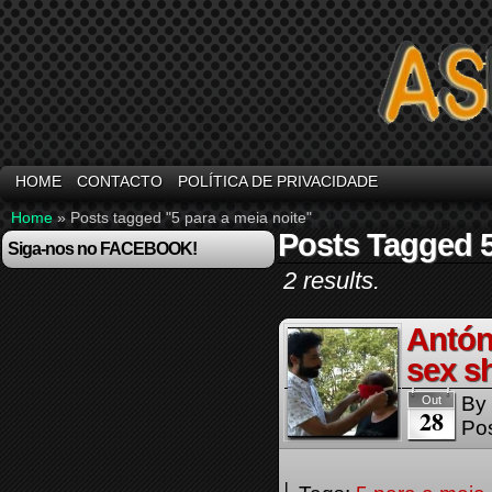
HOME
CONTACTO
POLÍTICA DE PRIVACIDADE
Home
»
Posts tagged "5 para a meia noite"
Posts Tagged 5
Siga-nos no FACEBOOK!
2 results.
Antón
sex s
By
Out
28
Pos