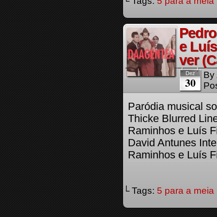
└ Tags:
5 para a meia 
Pedro
e Luís
ver (
By
Dez
30
Pos
Paródia musical s
Thicke Blurred Line
Raminhos e Luís Fi
David Antunes Inte
Raminhos e Luís Fi
└ Tags:
5 para a meia 