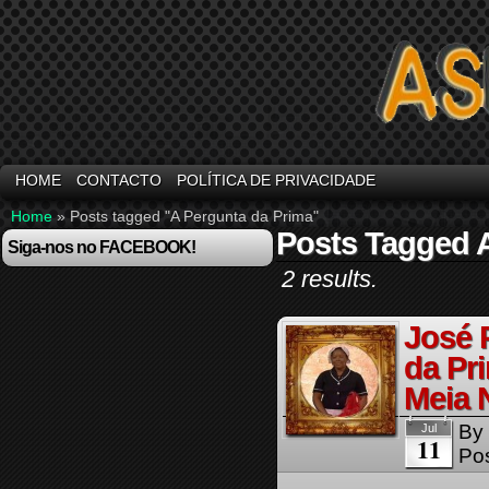
HOME
CONTACTO
POLÍTICA DE PRIVACIDADE
Home
»
Posts tagged "A Pergunta da Prima"
Posts Tagged 
Siga-nos no FACEBOOK!
2 results.
José 
da Pri
Meia 
By
Jul
11
Pos