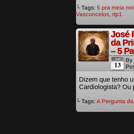
└ Tags:
5 pra meia noi
Vasconcelos
,
rtp1
José 
da Pr
– 5 P
By
Jun
13
Pos
Dizem que tenho um
Cardiologista? Ou 
└ Tags:
A Pergunta da