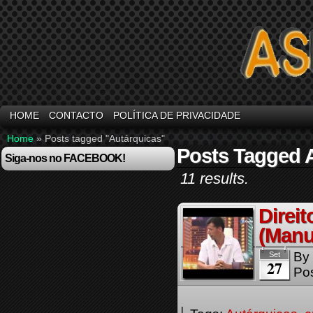
HOME
CONTACTO
POLÍTICA DE PRIVACIDADE
Home
»
Posts tagged "Autárquicas"
Posts Tagged 
Siga-nos no FACEBOOK!
11 results.
Direi
(Manu
By
Set
27
Pos