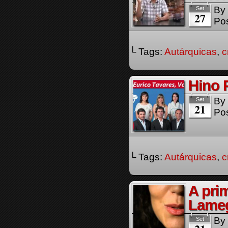
By
Set
27
Pos
└ Tags:
Autárquicas
,
c
Hino 
By
Set
21
Pos
└ Tags:
Autárquicas
,
c
A pri
Lameg
By
Set