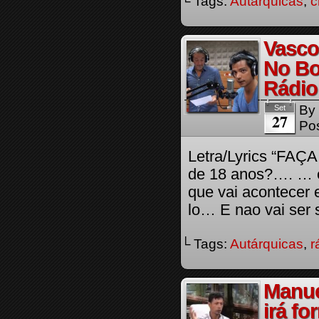
└ Tags:
Autárquicas
,
c
Vasco
No Bo
Rádio
By
Set
27
Pos
Letra/Lyrics “F
de 18 anos?…. … en
que vai acontecer
lo… E nao vai se
└ Tags:
Autárquicas
,
r
Manue
irá fo