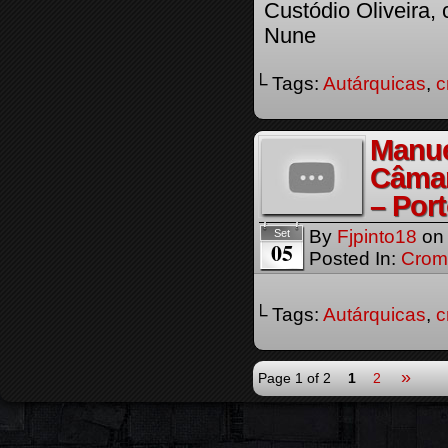
Custódio Oliveira,
Nune
└ Tags:
Autárquicas
,
c
Manue
Câmar
– Por
By
Fjpinto18
o
Set
05
Posted In:
Crom
└ Tags:
Autárquicas
,
c
»
Page 1 of 2
1
2