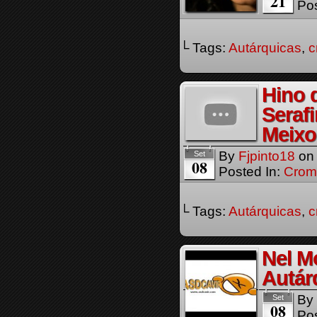
21
Pos
└ Tags:
Autárquicas
,
c
Hino 
Seraf
Meixo
By
Fjpinto18
o
Set
08
Posted In:
Crom
└ Tags:
Autárquicas
,
c
Nel M
Autár
By
Set
08
Pos