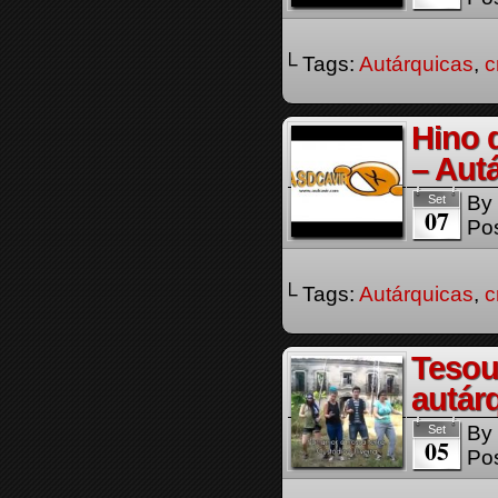
└ Tags:
Autárquicas
,
c
Hino 
– Aut
By
Set
07
Pos
└ Tags:
Autárquicas
,
c
Tesou
autár
By
Set
05
Pos