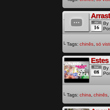
Arras
By
Abr
16
Pos
└ Tags:
chinês
,
só vis
Estes
By
Mar
08
Pos
└ Tags:
china
,
chinês
,