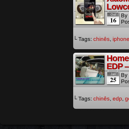
Lowc
By
Out
16
Pos
└ Tags:
chinês
,
iphon
Homen
EDP –
By
Jan
25
Pos
└ Tags:
chinês
,
edp
,
g