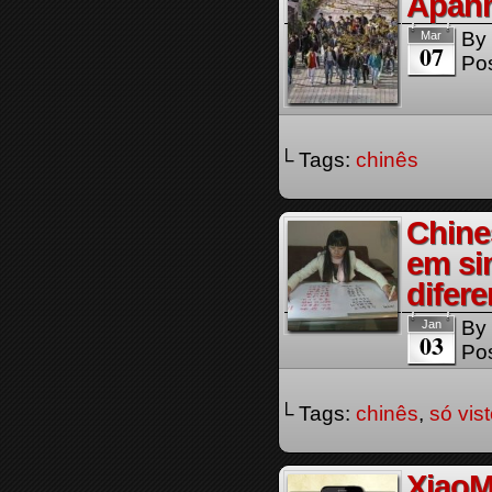
Apanh
By
Mar
07
Pos
└ Tags:
chinês
Chine
em si
difere
By
Jan
03
Pos
└ Tags:
chinês
,
só vis
XiaoM