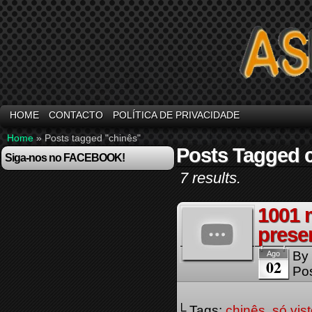
HOME
CONTACTO
POLÍTICA DE PRIVACIDADE
Home
»
Posts tagged "chinês"
Posts Tagged 
Siga-nos no FACEBOOK!
7 results.
1001 
prese
By
Ago
02
Pos
└ Tags:
chinês
,
só vis